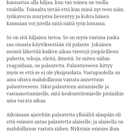
kannattaa olla hiljaa, kun tuo toinen on tuolla
tuulella. Toisaalta tietää että kun minä nyt teen näin,
työkaverin murjotus lieventyy ja kohta hänen
kanssaan voi jutella niitä näitä työn lomassa.
Se on sitä hiljaista tietoa. Se on myös vastaus jonka
saa omasta käytöksestään eli palaute. Jokainen
meistä lähettää kaiken aikaa viestejä ympärilleen:
puhetta, tekoja, eleitä, ilmeitä. Se miten niihin
reagoidaan, on palautetta. Palautteeseen liittyy
myös se että se ei ole yksipuolista. Vastapuolella on
aina oltava mahdollisuus vastata annettuun
palautteeseen. Siksi palautteen antamiselle ja
vastaanottamiselle, siitä keskustelemiselle pitäisikin
aina varata aikaa.
Aikoinaan ajateltiin palautetta ylhäältä alaspäin eli
että esimies antaa palautetta alaiselle, ja alaisella on
mahdollisuus vastata siihen. Nykyisin esimies ihan