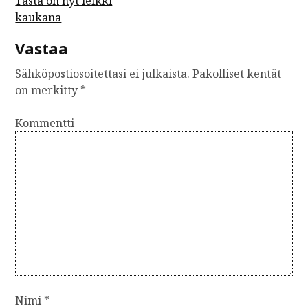
A
Tästä on nyt leikki
kaukana
r
t
Vastaa
i
Sähköpostiosoitettasi ei julkaista.
Pakolliset kentät
k
on merkitty
*
k
Kommentti
e
l
i
e
n
s
e
l
a
Nimi
*