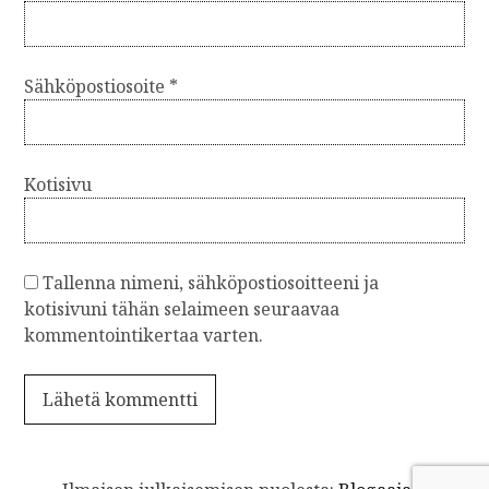
u
s
Sähköpostiosoite
*
Kotisivu
Tallenna nimeni, sähköpostiosoitteeni ja
kotisivuni tähän selaimeen seuraavaa
kommentointikertaa varten.