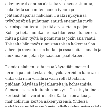
oikeutetusti odottaa alaiselta vastavuoroisuutta,
palautetta siitä miten hänen työnsä ja
johtamistapansa nähdään. Lisäksi nykyisissä
työyhteisöissä puhutaan entistä enemmän myös
vertaispalautteesta, ja sitä arvostetaan paljon.
Kollega tietää minkälaisessa tilanteessa toinen on,
miten paljon työtä ja ponnistusta jokin asia vaatii.
Toisaalta hän myös tunnistaa toisen kokemat ilon
aiheet ja saavutuksen hetket ja osaa iloita rinnalla ja
mukana kun jokin työ saadaan päätökseen.
Esimies-alainen -suhteessa käytetään monesti
termiä palautekeskustelu, työkavereiden kanssa ei
ehkä olla näin virallisia vaan reflektoidaan,
puidaan, käydään läpi tilanteita ja kohtaamisia.
Samasta asiasta kuitenkin on kyse. On siis yhteinen
keskustelulle varattu hetki. Kaikilla on aikaa ja
mahdollisuus kertoa näkemyksensä. Yhdessä
pohditaan mikä meni hyvin, olisiko jokin voitu tehdä