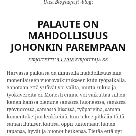
Uusi Blogaaja.fi -blogi
PALAUTE ON
MAHDOLLISUUS
JOHONKIN PAREMPAAN
KIRJOITETTU
5.1.2018
KIRJOITTAJA &S
Harvassa paikassa on ihmisellä mahdollisuus niin
monenlaiseen vuorovaikutukseen kuin työpaikalla.
Sanotaan että ystävät voi valita, mutta sukua ja
työkavereita ei. Monesti emme voi vaikuttaa siihen,
kenen kanssa olemme samassa huoneessa, samassa
työvuorossa, samassa hississä, työpareina, saman
komentoketjun lenkkeinä. Kun tekee pitkään töitä
saman ihmisen kanssa, oppii tuntemaan hänen
tapansa, hyvät ja huonot hetkensä. Tietää että nyt