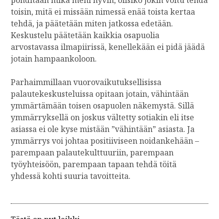
toisin, mitä ei missään nimessä enää toista kertaa
tehdä, ja päätetään miten jatkossa edetään.
Keskustelu päätetään kaikkia osapuolia
arvostavassa ilmapiirissä, kenellekään ei pidä jäädä
jotain hampaankoloon.
Parhaimmillaan vuorovaikutuksellisissa
palautekeskusteluissa opitaan jotain, vähintään
ymmärtämään toisen osapuolen näkemystä. Sillä
ymmärryksellä on joskus vältetty sotiakin eli itse
asiassa ei ole kyse mistään ”vähintään” asiasta. Ja
ymmärrys voi johtaa positiiviseen noidankehään –
parempaan palautekulttuuriin, parempaan
työyhteisöön, parempaan tapaan tehdä töitä
yhdessä kohti suuria tavoitteita.