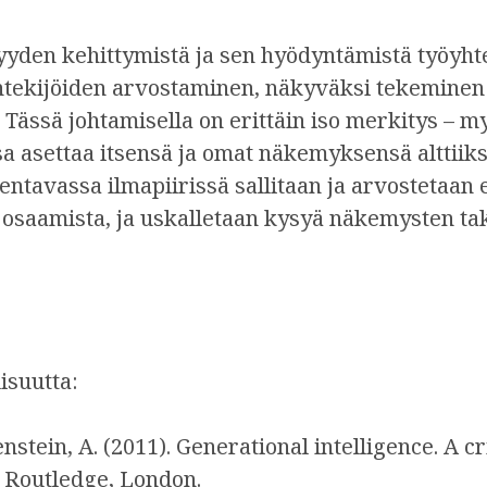
yden kehittymistä ja sen hyödyntämistä työyht
öntekijöiden arvostaminen, näkyväksi tekeminen j
ässä johtamisella on erittäin iso merkitys – m
sa asettaa itsensä ja omat näkemyksensä alttiik
ntavassa ilmapiirissä sallitaan ja arvostetaan e
 osaamista, ja uskalletaan kysyä näkemysten ta
lisuutta:
nstein, A. (2011). Generational intelligence. A c
. Routledge, London.