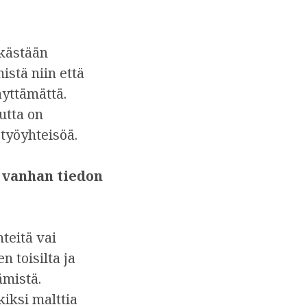
lkästään
istä niin että
äyttämättä.
utta on
 työyhteisöä.
 vanhan tiedon
teitä vai
 toisilta ja
ämistä.
iksi malttia