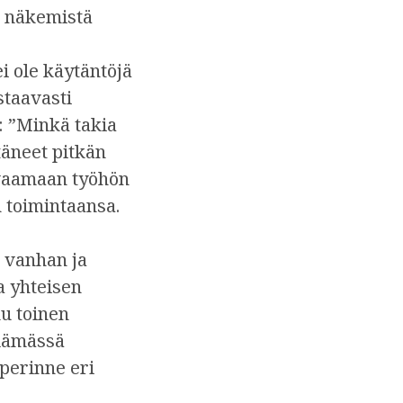
en näkemistä
i ole käytäntöjä
staavasti
: ”Minkä takia
täneet pitkän
avaamaan työhön
n toimintaansa.
 vanhan ja
a yhteisen
ku toinen
öelämässä
perinne eri