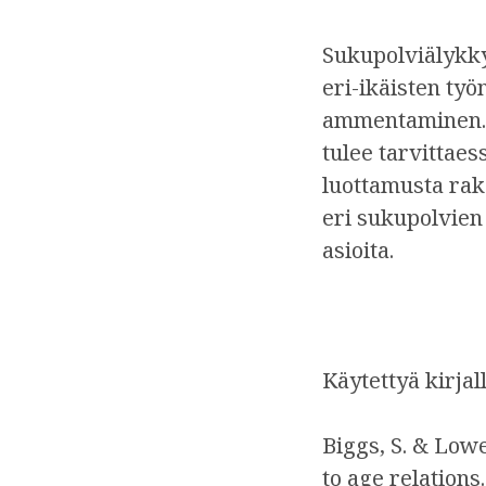
Sukupolviälykky
eri-ikäisten ty
ammentaminen. T
tulee tarvittaes
luottamusta rake
eri sukupolvien
asioita.
Käytettyä kirjal
Biggs, S. & Lowe
to age relations