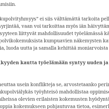
hmisiin.
kupolvityhmyys” ei siis välttämättä tarkoita pe
yrjintää, vaan voi tarkoittaa myös iän häivyttäm
isyyteen liittyvät mahdollisuudet työelämässä k
kupolvikokemuksista kumpuavien näkemysten ka
a, luoda uutta ja samalla kehittää moniarvoista
kyyden kautta työelämään syntyy uuden ja
euttaa usein konflikteja se, arvostetaanko perin
ukupolviälykäs työyhteisö mahdollistaa oppimisen
aiheissa olevien erilaisten kokemusten hyödynt
 oppia kokemukseen pohjautuvaa tietoa, esimerk