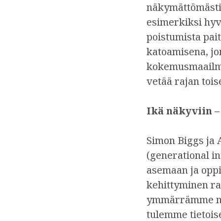
näkymättömästi.
esimerkiksi hyv
poistumista pai
katoamisena, jo
kokemusmaailmaa
vetää rajan tois
Ikä näkyviin 
Simon Biggs ja 
(generational i
asemaan ja opp
kehittyminen ra
ymmärrämme näi
tulemme tietois