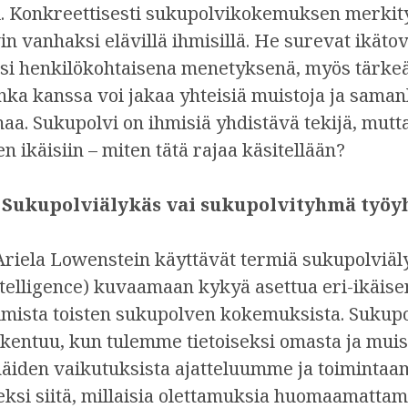
 Konkreettisesti sukupolvikokemuksen merkitys
in vanhaksi elävillä ihmisillä. He surevat ikäto
tsi henkilökohtaisena menetyksenä, myös tärke
nka kanssa voi jakaa yhteisiä muistoja ja saman
. Sukupolvi on ihmisiä yhdistävä tekijä, mutta
en ikäisiin – miten tätä rajaa käsitellään?
– Sukupolviälykäs vai sukupolvityhmä työy
Ariela Lowenstein käyttävät termiä sukupolviä
ntelligence) kuvaamaan kykyä asettua eri-ikäis
imista toisten sukupolven kokemuksista. Sukup
kentuu, kun tulemme tietoiseksi omasta ja muist
den vaikutuksista ajatteluumme ja toimintaa
eksi siitä, millaisia olettamuksia huomaamat