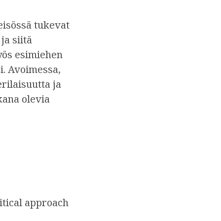
eisössä tukevat
a siitä
yös esimiehen
si. Avoimessa,
rilaisuutta ja
kana olevia
ritical approach