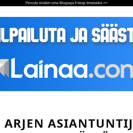
Perusta sinäkin oma Blogaaja.fi blogi ilmaiseksi >>
 ARJEN ASIANTUNTI