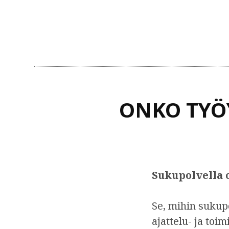
n
ONKO TYÖ
Sukupolvella 
Se, mihin sukup
ajattelu- ja to