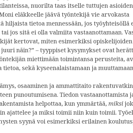
 tilanteissa, nuorilta taas itselle tuttujen asioid
 Moni eläkkeelle jäävä työntekijä vie arvokasta
hiljaista tietoa mennessään, jos työyhteisöllä e
tai jos sitä ei olla valmiita vastaanottamaan. Va
kijät kertovat, miten esimerkiksi opiskelijoiden
 juuri näin?” – tyyppiset kysymykset ovat herät
öntekijän miettimään toimintansa perusteita, 
sta tietoa, sekä kyseenalaistamaan ja muuttamaa
tämys, osaaminen ja ammattitaito rakentuvatkin
teen punoutumisena. Tiedon vastaanottamista j
kentamista helpottaa, kun ymmärtää,
miksi
jo
uin ajattelee ja miksi toimii niin kuin toimii. Ty
mysten syynä voi esimerkiksi erilainen koulutus