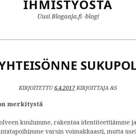
IHMISTYÖSTÄ
Uusi Blogaaja.fi -blogi
YHTEISÖNNE SUKUPOL
KIRJOITETTU
6.4.2017
KIRJOITTAJA &S
on merkitystä
olveen kuulumme, rakentaa identiteettiämme ja
imintatapoihimme varsin voimakkaasti, mutta use