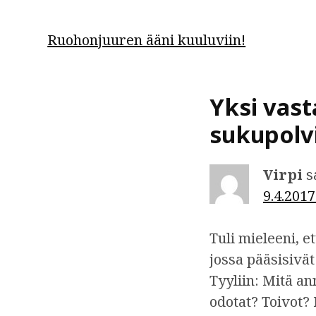
A
Ruohonjuuren ääni kuuluviin!
r
t
Yksi vast
i
sukupolv
k
Virpi
s
k
9.4.2017
e
l
Tuli mieleeni, e
i
jossa pääsisivät
Tyyliin: Mitä an
e
odotat? Toivot? 