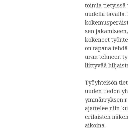
toimia tietyissä
uudella tavalla.
kokemusperäistä 
sen jakamiseen, 
kokeneet työnte
on tapana tehdä
uran tehneen ty
liittyvää hiljai
Työyhteisön tie
uuden tiedon yh
ymmärryksen ra
ajattelee niin k
erilaisten näke
aikoina.