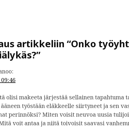
aus artikkeliin “
Onko työyh
iälykäs?
”
anoo:
 09:46
ttä olisi makeeta järjestää sellainen tapahtuma t
 ääneen työstään eläkkeelle siirtyneet ja sen vas
nat perinnöksi? Miten voisit neuvoa uusia tulijoi
Mitä voit antaa ja niitä toivoisit saavasi vanhem