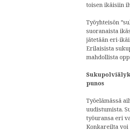
toisen ikäisiin i
Työyhteisön ”su
suoranaista ikäs
jätetään eri-ikä
Erilaisista su
mahdollista oppi
Sukupolviälyk
punos
Työelämässä aih
uudistumista. S
työuransa eri v
Konkareilta voi