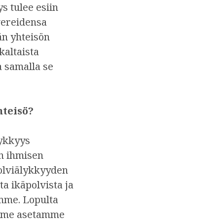
 tulee esiin
vereidensa
än yhteisön
kaltaista
 samalla se
hteisö?
lykkyys
en ihmisen
olviälykkyyden
a ikäpolvista ja
mme. Lopulta
tamme asetamme