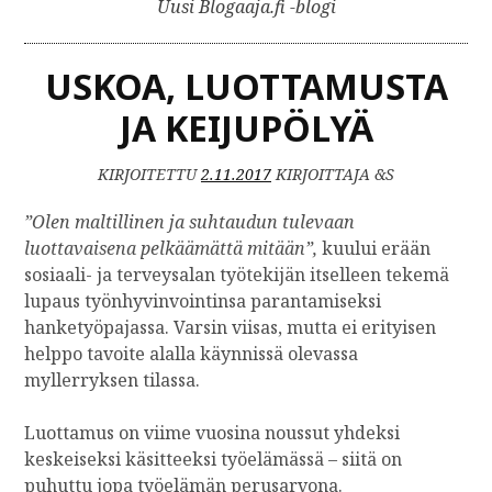
Uusi Blogaaja.fi -blogi
USKOA, LUOTTAMUSTA
JA KEIJUPÖLYÄ
KIRJOITETTU
2.11.2017
KIRJOITTAJA &S
”Olen maltillinen ja suhtaudun tulevaan
luottavaisena pelkäämättä mitään”,
kuului erään
sosiaali- ja terveysalan työtekijän itselleen tekemä
lupaus työnhyvinvointinsa parantamiseksi
hanketyöpajassa. Varsin viisas, mutta ei erityisen
helppo tavoite alalla käynnissä olevassa
myllerryksen tilassa.
Luottamus on viime vuosina noussut yhdeksi
keskeiseksi käsitteeksi työelämässä – siitä on
puhuttu jopa työelämän perusarvona.