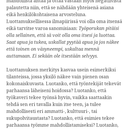
mahdollista antaa ja ottaa vastaan myös negatiivista
palautetta niin, että se nähdään yhteisenä asiana
eikä henkilökohtaisena arvosteluna.
Luottamuksellisessa ilmapiirissä voi olla oma itsensä
eikä tarvitse varoa sanomisiaan:
Työporukan pitäisi
olla sellainen, että sä voit olla oma itsesi ja luottaa.
Saat apua ja tukea, uskallat pyytää apua ja jos näkee
että toinen on väsyneempi, uskaltaa mennä
auttamaan. Ei sekään ole itsestään selvyys.
Luottamuksen merkitys kasvaa usein esimerkiksi
tilanteissa, jossa yksilö näkee vain pienen osan
kokonaiskuvasta. Luotanko, että työntekijät tekevät
parhaansa läheiseni hoidossa? Luotanko, että
työkaveri tekee työnsä hyvin, vaikka saattaakin
tehdä sen eri tavalla kuin itse teen, ja tulee
mahdollisesti eri ammatti-, kulttuuri-, tai
sukupolvitaustasta? Luotanko, että esimies tekee
parhaansa työmme mahdollistamiseksi? Luotanko,