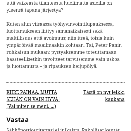
että vaikeasta tilanteesta huolimatta asioilla on
yleensä tapana järjestyä?
Kuten alun viisaassa työhyvinvointilupauksessa,
luottamukseen liittyy samanaikaisesti sekä
maltillisuus että avoimuus; niin itseä, toisia kuin
ympäröivää maailmaakin kohtaan. Tai, Peter Panin
rohkaisun mukaan: pystyäksemme toteuttamaan
haasteellisetkin tavoitteet tarvitsemme vain uskoa
ja luottamusta – ja ripauksen keijupölyä.
A
KIIRE PAINAA, MUTTA
Tästä on nyt leikki
SEHÄN ON VAIN HYVÄ!
kaukana
r
(Vai miten se meni…..)
t
i
Vastaa
k
Sähköpostiosoitettasi ei julkaista.
Pakolliset kentät