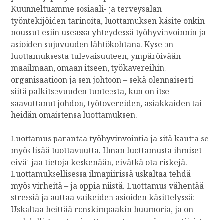
Kuunneltuamme sosiaali- ja terveysalan
työntekijöiden tarinoita, luottamuksen käsite onkin
noussut esiin useassa yhteydessä työhyvinvoinnin ja
asioiden sujuvuuden lähtökohtana. Kyse on
luottamuksesta tulevaisuuteen, ympäröivään
maailmaan, omaan itseen, työkavereihin,
organisaatioon ja sen johtoon – sekä olennaisesti
siitä palkitsevuuden tunteesta, kun on itse
saavuttanut johdon, työtovereiden, asiakkaiden tai
heidän omaistensa luottamuksen.
Luottamus parantaa työhyvinvointia ja sitä kautta se
myös lisää tuottavuutta. Ilman luottamusta ihmiset
eivät jaa tietoja keskenään, eivätkä ota riskejä.
Luottamuksellisessa ilmapiirissä uskaltaa tehdä
myös virheitä –­ ja oppia niistä. Luottamus vähentää
stressiä ja auttaa vaikeiden asioiden käsittelyssä:
Uskaltaa heittää ronskimpaakin huumoria, ja on